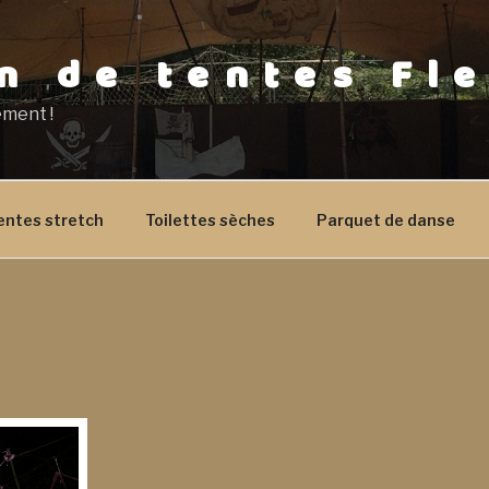
n de tentes Fl
ement !
entes stretch
Toilettes sèches
Parquet de danse