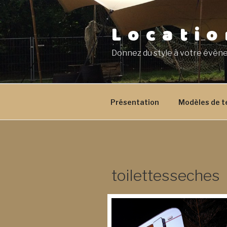
Aller
au
Locatio
contenu
principal
Donnez du style à votre évèn
Présentation
Modèles de t
toilettesseches