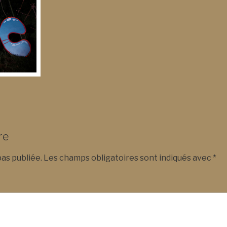
re
as publiée.
Les champs obligatoires sont indiqués avec
*