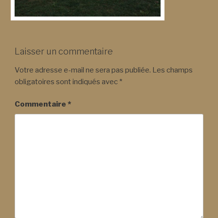
Laisser un commentaire
Votre adresse e-mail ne sera pas publiée.
Les champs
obligatoires sont indiqués avec
*
Commentaire
*