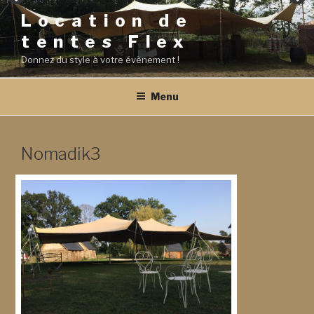
Aller
Location de
au
tentes Flex
contenu
principal
Donnez du style à votre évènement !
Menu
Nomadik3