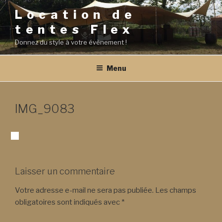
Aller
Location de
au
tentes Flex
contenu
principal
Donnez du style à votre évènement !
Menu
IMG_9083
Laisser un commentaire
Votre adresse e-mail ne sera pas publiée.
Les champs
obligatoires sont indiqués avec
*